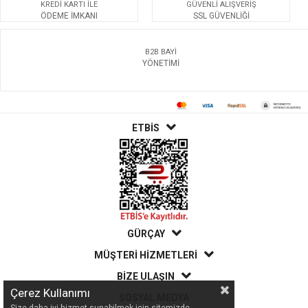
KREDİ KARTI İLE
GÜVENLİ ALIŞVERİŞ
ÖDEME İMKANI
SSL GÜVENLİĞİ
B2B BAYİ
YÖNETİMİ
ETBİS
GÜRÇAY
MÜŞTERİ HİZMETLERİ
BİZE ULAŞIN
Çerez Kullanımı
SOSYAL MEDYA