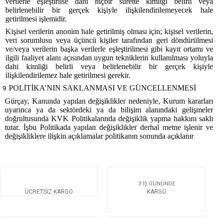
verilerle eşleştirilse dahi hiçbir surette kimliği belirli veya
belirlenebilir bir gerçek kişiyle ilişkilendirilemeyecek hale
getirilmesi işlemidir.
Kişisel verilerin anonim hale getirilmiş olması için; kişisel verilerin,
veri sorumlusu veya üçüncü kişiler tarafından geri döndürülmesi
ve/veya verilerin başka verilerle eşleştirilmesi gibi kayıt ortamı ve
ilgili faaliyet alanı açısından uygun tekniklerin kullanılması yoluyla
dahi kimliği belirli veya belirlenebilir bir gerçek kişiyle
ilişkilendirilemez hale getirilmesi gerekir.
POLİTİKA’NIN SAKLANMASI VE GÜNCELLENMESİ
Gürçay, Kanunda yapılan değişiklikler nedeniyle, Kurum kararları
uyarınca ya da sektördeki ya da bilişim alanındaki gelişmeler
doğrultusunda KVK Politikalarında değişiklik yapma hakkını saklı
tutar. İşbu Politikada yapılan değişiklikler derhal metne işlenir ve
değişikliklere ilişkin açıklamalar politikanın sonunda açıklanır
.
3 İŞ GÜNÜNDE
ÜCRETSİZ KARGO
KARGO