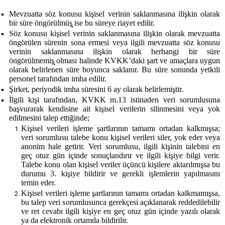
Mevzuatta söz konusu kişisel verinin saklanmasına ilişkin olarak
bir süre öngörülmüş̧ ise bu süreye riayet edilir.
Söz konusu kişisel verinin saklanmasına ilişkin olarak mevzuatta
öngörülen sürenin sona ermesi veya ilgili mevzuatta söz konusu
verinin saklanmasına ilişkin olarak herhangi bir süre
öngörülmemiş̧ olması halinde KVKK’daki şart ve amaçlara uygun
olarak belirlenen süre boyunca saklanır. Bu süre sonunda yetkili
personel tarafından imha edilir.
Şirket, periyodik imha süresini 6 ay olarak belirlemiştir.
İlgili kişi tarafından, KVKK m.13 istinaden veri sorumlusuna
başvurarak kendisine ait kişisel verilerin silinmesini veya yok
edilmesini talep ettiğinde;
Kişisel verileri işleme şartlarının tamamı ortadan kalkmışsa;
veri sorumlusu talebe konu kişisel verileri siler, yok eder veya
anonim hale getirir. Veri sorumlusu, ilgili kişinin talebini en
geç otuz gün içinde sonuçlandırır ve ilgili kişiye bilgi verir.
Talebe konu olan kişisel veriler üçüncü kişilere aktarılmışsa bu
durumu 3. kişiye bildirir ve gerekli işlemlerin yapılmasını
temin eder.
Kişisel verileri işleme şartlarının tamamı ortadan kalkmamışsa,
bu talep veri sorumlusunca gerekçesi açıklanarak reddedilebilir
ve ret cevabı ilgili kişiye en geç otuz gün içinde yazılı olarak
ya da elektronik ortamda bildirilir.