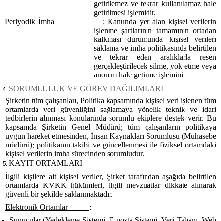
getirilemez ve tekrar kullanılamaz hale
getirilmesi işlemidir.
Periyodik İmha
: Kanunda yer alan kişisel verilerin
işlenme şartlarının tamamının ortadan
kalkması durumunda kişisel verileri
saklama ve imha politikasında belirtilen
ve tekrar eden aralıklarla resen
gerçekleştirilecek silme, yok etme veya
anonim hale getirme işlemini,
SORUMLULUK VE GÖREV DAĞILIMLARI
Şirketin tüm çalışanları, Politika kapsamında kişisel veri işlenen tüm
ortamlarda veri güvenliğini sağlamaya yönelik teknik ve idari
tedbirlerin alınması konularında sorumlu ekiplere destek verir.
Bu
kapsamda Şirketin Genel Müdürü; tüm
çalışanların politikaya
uygun hareket etmesinden, İnsan Kaynakları Sorumlusu (Muhasebe
müdürü); politikanın takibi ve güncellenmesi ile fiziksel ortamdaki
kişisel verilerin imha sürecinden sorumludur.
KAYIT ORTAMLARI
İlgili kişilere ait kişisel veriler, Şirket tarafından aşağıda belirtilen
ortamlarda KVKK hükümleri, ilgili mevzuatlar dikkate alınarak
güvenli bir şekilde saklanmaktadır.
Elektronik Ortamlar
:
Sunucular (Yedekleme Sistemi, E-posta Sistemi, Veri Tabanı, Web