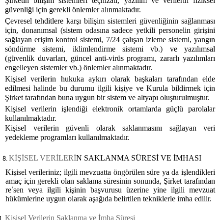
Şirketin bilişim sistemleri teçhizatı, yazılım ve verilerin fiziksel
güvenliği için gerekli önlemler alınmaktadır.
Çevresel tehditlere karşı bilişim sistemleri güvenliğinin sağlanması
için, donanımsal (sistem odasına sadece yetkili personelin girişini
sağlayan erişim kontrol sistemi, 7/24 çalışan izleme sistemi, yangın
söndürme sistemi, iklimlendirme sistemi vb.) ve yazılımsal
(güvenlik duvarları, güncel anti-virüs programı, zararlı yazılımları
engelleyen sistemler vb.) önlemler alınmaktadır.
Kişisel verilerin hukuka aykırı olarak başkaları tarafından elde
edilmesi halinde bu durumu ilgili kişiye ve Kurula bildirmek için
Şirket tarafından buna uygun bir sistem ve altyapı oluşturulmuştur.
Kişisel verilerin işlendiği elektronik ortamlarda güçlü parolalar
kullanılmaktadır.
Kişisel verilerin güvenli olarak saklanmasını sağlayan veri
yedekleme programları kullanılmaktadır.
KİŞİSEL VERİLERİ
N SAKLANMA SÜRESİ VE İMHASI
Kişisel verileriniz; ilgili mevzuatta öngörülen süre ya da işlendikleri
amaç için gerekli olan saklama süresinin sonunda, Şirket tarafından
re
’
sen veya ilgili kişinin başvurusu üzerine yine ilgili mevzuat
hükümlerine uygun olarak aşağıda belirtilen tekniklerle imha edilir.
Kişisel Verilerin Saklanma ve İmha Süresi