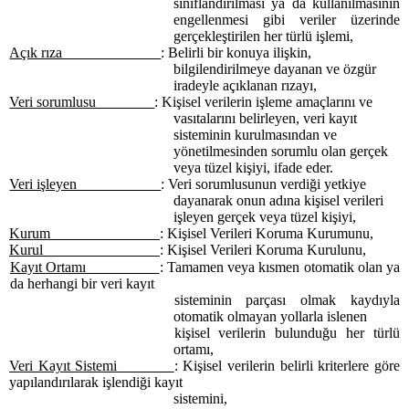
sınıflandırılması ya da kullanılmasının
engellenmesi gibi veriler üzerinde
gerçekleştirilen her türlü işlemi,
Açık rıza
: Belirli bir konuya ilişkin,
bilgilendirilmeye dayanan ve özgür
iradeyle açıklanan rızayı,
Veri sorumlusu
: Kişisel verilerin işleme amaçlarını ve
vasıtalarını belirleyen, veri kayıt
sisteminin kurulmasından ve
yönetilmesinden sorumlu olan gerçek
veya tüzel kişiyi, ifade eder.
Veri işleyen
: Veri sorumlusunun verdiği yetkiye
dayanarak onun adına kişisel verileri
işleyen gerçek veya tüzel kişiyi,
Kurum
: Kişisel Verileri Koruma Kurumunu,
Kurul
: Kişisel Verileri Koruma Kurulunu,
Kayıt Ortamı
:
Tamamen veya kısmen otomatik olan ya
da herhangi bir veri kayıt
sisteminin parçası olmak kaydıyla
otomatik olmayan yollarla islenen
kişisel verilerin bulunduğu her türlü
ortamı,
Veri Kayıt Sistemi
: Kişisel verilerin belirli kriterlere göre
yapılandırılarak işlendiği kayıt
sistemini,