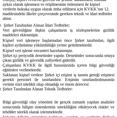
aykırı olarak işlenmesi ve erişilmesinin önlenmesi ile kişisel
verilerin hukuka uygun olarak imha edilmesi için KVKK’nın 12.
maddesindeki ilkeler çerçevesinde gereken teknik ve idari tedbirler
alınır.
Şirket Tarafından Alınan İdari Tedbirler;
Veri güvenliğine ilişkin çalışanların iş sözleşmelerine gizlilik
maddeleri eklenmiştir.
Kişisel veri işlemeye başlamadan önce Şirket tarafından, ilgili
kişileri aydınlatma yükümlülüğü yerine getirilmektedir.
Kişisel veri işleme envanteri hazırlanmıştır.
Şirket içi periyodik denetimler yapılır. Denetimler sonucunda ortaya
çıkan gizlilik ve güvenlik zafiyetleri giderilir.
Çalışanlara KVKK ile ilgili hususlarında içeren bilgi güvenliği
eğitimleri verilmektedir.
Saklanan kişisel verilere Şirket içi erişimi iş tanımı gereği erişmesi
gerekli personel ile sınırlandırır. Erişimin sınırlandırılmasında
verinin özel nitelikli olup olmadığı ve önem derecesi
Şirket Tarafından Alınan Teknik Tedbirler:
Bilgi güvenliği olay yönetimi ile gerçek zamanlı yapılan analizler
sonucunda bilişim sistemlerinin sürekliliğini etkileyecek riskler ve
tehditler sürekli olarak izlenmektedir.