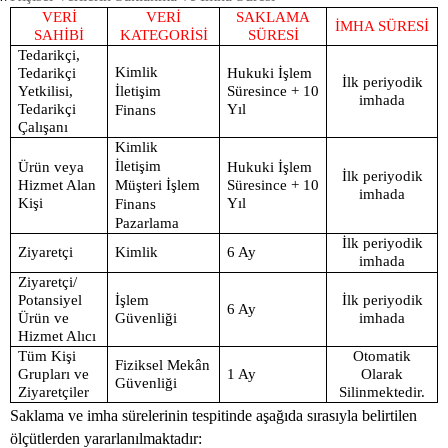
VERİ
VERİ
SAKLAMA
İMHA SÜRESİ
SAHİBİ
KATEGORİSİ
SÜRESİ
Tedarikçi,
Kimlik
Tedarikçi
Hukuki İşlem
İlk periyodik
Yetkilisi,
İletişim
Süresince + 10
imhada
Tedarikçi
Yıl
Finans
Çalışanı
Kimlik
İletişim
Ürün veya
Hukuki İşlem
İlk periyodik
Hizmet Alan
Müşteri İşlem
Süresince + 10
imhada
Kişi
Yıl
Finans
Pazarlama
İlk periyodik
Ziyaretçi
Kimlik
6 Ay
imhada
Ziyaretçi/
Potansiyel
İşlem
İlk periyodik
6 Ay
Ürün ve
Güvenliği
imhada
Hizmet Alıcı
Tüm Kişi
Otomatik
Fiziksel Mekân
Grupları ve
1 Ay
Olarak
Güvenliği
Ziyaretçiler
Silinmektedir.
Saklama ve imha sürelerinin tespitinde aşağıda sırasıyla belirtilen
ölçütlerden yararlanılmaktadır: