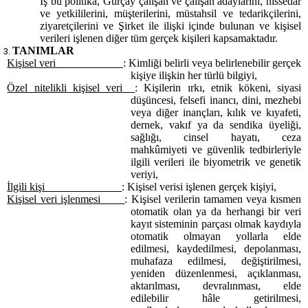
İş bu politika, Gürçay çalışan ve çalışan adaylarını, hissedar
ve yetkililerini, müşterilerini, müstahsil ve tedarikçilerini,
ziyaretçilerini ve Şirket ile ilişki içinde bulunan ve kişisel
verileri işlenen diğer tüm gerçek kişileri kapsamaktadır.
TANIMLAR
Kişisel veri
: Kimliği belirli veya belirlenebilir gerçek
kişiye ilişkin her türlü bilgiyi,
Özel nitelikli kişisel veri
: Kişilerin ırkı, etnik kökeni, siyasi
düşüncesi, felsefi inancı, dini, mezhebi
veya diğer inançları, kılık ve kıyafeti,
dernek, vakıf ya da sendika üyeliği,
sağlığı, cinsel hayatı, ceza
mahkûmiyeti ve güvenlik tedbirleriyle
ilgili verileri ile biyometrik ve genetik
veriyi,
İlgili kişi
: Kişisel verisi işlenen gerçek kişiyi,
Kişisel veri işlenmesi
: Kişisel verilerin tamamen veya kısmen
otomatik olan ya da herhangi bir veri
kayıt sisteminin parçası olmak kaydıyla
otomatik olmayan yollarla elde
edilmesi, kaydedilmesi, depolanması,
muhafaza edilmesi, değiştirilmesi,
yeniden düzenlenmesi, açıklanması,
aktarılması, devralınması, elde
edilebilir hâle getirilmesi,