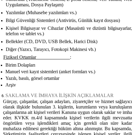
Uygulaması, Dosya Paylaşım)
Yazılımlar (Muhasebe yazılımları vs.)
Bilgi Güvenliği Sistemleri (Antivirüs, Günlük kayıt dosyası)
Kişisel Bilgisayar ve Cihazlar (Masaüstü ve dizüstü bilgisayarlar,
telefon ve tablet vs.)
Bellekler (CD, DVD, USB Bellek, Harici Disk)
Diğer (Yazıcı, Tarayıcı, Fotokopi Makinesi vb.)
Fiziksel Ortamlar
:
Birim Dolapları
Manuel veri kayıt sistemleri (anket formları vs.)
Yazılı, basılı, görsel ortamlar
Arşiv
SAKLAMA VE İMHAYA İLİŞKİN AÇIKLAMALAR
Gürçay, çalışanlar, çalışan adayları, ziyaretçiler ve hizmet sağlayıcı
olarak ilişkide bulunulan 3. kişilerin, kurumların veya kuruluşların
çalışanlarına ait kişisel verileri Kanuna uygun olarak saklar ve imha
eder. KVKK m.4/d kapsamında kişisel verilerin i
lgili mevzuatta
öngörülen veya işlendikleri amaç için gerekli olan süre kadar
muhafaza edilmesi gerektiği hüküm altına alınmıştır.
Bu kapsamda,
Şirketimizin faaliyetleri çerçevesinde işlenen kişisel veriler, ilgili