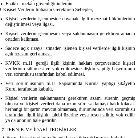
Fiziksel mekân güvenliğinin temini
Kişisel Verilerin İmhasını Gerektiren Sebepler;
Kişisel verilerin işlenmesine dayanak ilgili mevzuat hükümlerinin
değiştirilmesi veya ilgası,
Kişisel verilerin işlenmesini veya saklanmasını gerektiren amacın
ortadan kalkması,
Sadece açık rızaya istinaden işlenen kişisel verilerde ilgili kişinin
açık rızasını geri alması,
KVKK m.11 gereği ilgili kişinin hakları çerçevesinde kişisel
verilerinin silinmesi ve yok edilmesine ilişkin yaptığı başvurunun
veri sorumlusu tarafından kabul edilmesi,
Veri sorumlusunun m.11 kapsamında Kurula yaptığı şikâyetin
Kurul tarafından kabulü,
Kişisel verilerin saklanmasını gerektiren azami sürenin geçmiş
olması ve kişisel verileri daha uzun süre saklamayı haklı kılacak
herhangi bir şartın mevcut olmaması, durumlarında veri sorumlusu
tarafından ilgili kişinin talebi üzerine veya resen silinir, yok edilir
ya da anonim hale getirilir.
TEKNİK VE İDARİ TEDBİRLER
Gürçay, k
işisel verilerin güvenli bir şekilde saklanması, hukuka