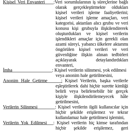
Kişisel Veri Envanteri
:Veri sorumlularının iş süreçlerine bağlı
olarak gerçekleştirmekte oldukları
kişisel verileri işleme faaliyetlerini;
kişisel verileri işleme amaçları, veri
kategorisi, aktarılan alıcı grubu ve veri
konusu kişi grubuyla ilişkilendirerek
oluşturdukları ve kişisel verilerin
işlendikleri amaçlar için gerekli olan
azami süreyi, yabancı ülkelere aktarımı
öngörülen kişisel verileri ve veri
güvenliğine ilişkin alınan tedbirleri
açıklayarak detaylandırdıkları
envanteri,
İmha
: Kişisel verilerin silinmesi, yok edilmesi
veya anonim hale getirilmesini,
Anonim Hale Getirme :
Kişisel Verilerin, başka verilerle
eşleştirilerek dahi hiçbir surette kimliği
belirli veya belirlenebilir bir gerçek
kişiyle ilişkilendirilemeyecek hâle
getirilmesini,
Verilerin Silinmesi
:
Kişisel verilerin ilgili kullanıcılar için
hiçbir şekilde erişilemez ve tekrar
kullanılamaz hale getirilmesi işlemini,
Verilerin Yok Edilmesi
:
Kişisel verilerin hiç kimse tarafından
hiçbir şekilde erişilemez, geri