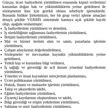
Gürçay, ticari faaliyetlerin yürütülmesi esnasında kişisel verilerinizi
kanundan doğan hak ve yükümlülüklerin yerine getirilmesi ile
sözleşmenin ifası için gerekli olması sebebiyle işlemektedir.
Bununla birlikte Şirketimizin, her bir grup veriyi işleme amaçları
detaylı şekilde VERBİS sisteminde kamuya açık şekilde kayıtlı
olup, aşağıda sıralanmıştır;
İş faaliyetlerinin yürütülmesi ve denetimi,
İş sürekliliğinin sağlanması faaliyetlerinin yürütülmesi,
İletişim faaliyetlerinin yürütülmesi,
Mal ve hizmet üretimi alım ve satım, pazarlama işlerinin
yürütülmesi,
Çalışan adaylarının değerlendirilmesi,
Sözleşmeler ve mevzuattan kaynaklı yükümlülüklerin yerine
getirilmesi,
Yetkili kişi ve kurumlara bilgi verilmesi,
İş sağlığı ve güvenliği ile acil durum yönetimi faaliyetlerinin
yürütülmesi,
Yönetim ve insan kaynakları süreçlerinin planlanması,
Ücret politikasının yürütülmesi,
Hukuk, finans ve muhasebe işlerinin yürütülmesi,
Talep ve şikayetlerin takibi,
Eğitim faaliyetlerinin yürütülmesi,
Ziyaretçi kayıtlarının oluşturulması ve takibi,
Bilgi güvenliği ve erişim yetkilerinin yürütülmesi,
Saklama ve arşiv faaliyetlerinin yürütülmesi,