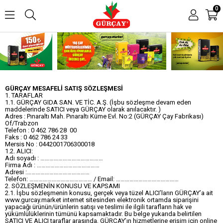
0
GÜRÇAY MESAFELİ SATIŞ SÖZLEŞMESİ
1. TARAFLAR
1.1. GÜRÇAY GIDA SAN. VE TİC. A.Ş. (İşbu sözleşme devam eden
maddelerinde SATICI veya GÜRÇAY olarak anılacaktır. )
Adres : Pınaraltı Mah. Pınaraltı Küme Evl. No:2 (GÜRÇAY Çay Fabrikası)
Of/Trabzon
Telefon : 0 462 786 28 00
Faks : 0 462 786 24 33
Mersis No : 0442001706300018
1.2. ALICI:
Adı soyadı : ……………………………………
Firma Adı : ……………………………………
Adresi :……………………………………
Telefon: …………………………………… / Email: ……………………………………
2. SÖZLEŞMENİN KONUSU VE KAPSAMI
2.1. İşbu sözleşmenin konusu, gerçek veya tüzel ALICI’ların GÜRÇAY’a ait
www.gurcay.market internet sitesinden elektronik ortamda siparişini
yapacağı ürünün/ürünlerin satışı ve teslimi ile ilgili tarafların hak ve
yükümlülüklerinin tümünü kapsamaktadır. Bu belge yukarıda belirtilen
SATICI VE ALICI taraflar arasında, GÜRÇAY’ın hizmetlerine erişim için online