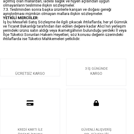
açılmış olan mallardan; iadesi sağlık ve hijyen açısından uygun
olmayanların teslimine ilişkin sözleşmeler.
7.3. Tesliminden sonra başka ürünlerle karışan ve doğası gereği
ayrıştırılması mümkün olmayan mallara ilişkin sözleşmeler.
YETKİLİ MERCİİLER:
İş bu Mesafeli Satış Sözleşme ile ilgili çıkacak ihtilaflarda; her yıl Gümrük
ve Ticaret Bakanlığı tarafından ilan edilen değere kadar Alıcı’nın yerleşim
yerindeki ürünü satın aldığı veya ikametgâhının bulunduğu yerdeki İl veya
İlçe Tüketici Sorunları Hakem Heyetleri, söz konusu değerin üzerindeki
ihtilaflarda ise Tüketici Mahkemeleri yetkilidir.
3 İŞ GÜNÜNDE
ÜCRETSİZ KARGO
KARGO
KREDİ KARTI İLE
GÜVENLİ ALIŞVERİŞ