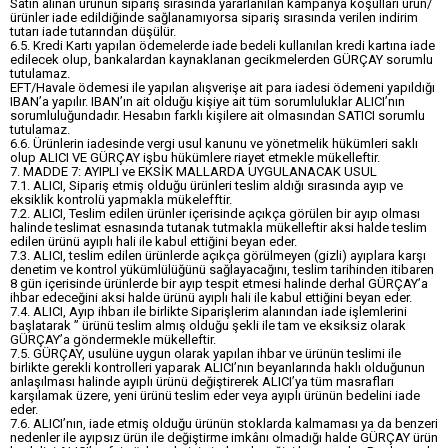
Satın alınan ürünün sipariş sırasında yararlanılan kampanya koşulları ürün/
ürünler iade edildiğinde sağlanamıyorsa sipariş sırasında verilen indirim
tutarı iade tutarından düşülür.
6.5. Kredi Kartı yapılan ödemelerde iade bedeli kullanılan kredi kartına iade
edilecek olup, bankalardan kaynaklanan gecikmelerden GÜRÇAY sorumlu
tutulamaz.
EFT/Havale ödemesi ile yapılan alışverişe ait para iadesi ödemeni yapıldığı
IBAN’a yapılır. IBAN’ın ait olduğu kişiye ait tüm sorumluluklar ALICI’nın
sorumluluğundadır. Hesabın farklı kişilere ait olmasından SATICI sorumlu
tutulamaz.
6.6. Ürünlerin iadesinde vergi usul kanunu ve yönetmelik hükümleri saklı
olup ALICI VE GÜRÇAY işbu hükümlere riayet etmekle mükelleftir.
7. MADDE 7: AYIPLI ve EKSİK MALLARDA UYGULANACAK USUL
7.1. ALICI, Sipariş etmiş olduğu ürünleri teslim aldığı sırasında ayıp ve
eksiklik kontrolü yapmakla mükelefftir.
7.2. ALICI, Teslim edilen ürünler içerisinde açıkça görülen bir ayıp olması
halinde teslimat esnasında tutanak tutmakla mükelleftir aksi halde teslim
edilen ürünü ayıplı hali ile kabul ettiğini beyan eder.
7.3. ALICI, teslim edilen ürünlerde açıkça görülmeyen (gizli) ayıplara karşı
denetim ve kontrol yükümlülüğünü sağlayacağını, teslim tarihinden itibaren
8 gün içerisinde ürünlerde bir ayıp tespit etmesi halinde derhal GÜRÇAY’a
ihbar edeceğini aksi halde ürünü ayıplı hali ile kabul ettiğini beyan eder.
7.4. ALICI, Ayıp ihbarı ile birlikte Siparişlerim alanından iade işlemlerini
başlatarak ” ürünü teslim almış olduğu şekli ile tam ve eksiksiz olarak
GÜRÇAY’a göndermekle mükelleftir.
7.5. GÜRÇAY, usulüne uygun olarak yapılan ihbar ve ürünün teslimi ile
birlikte gerekli kontrolleri yaparak ALICI’nın beyanlarında haklı olduğunun
anlaşılması halinde ayıplı ürünü değiştirerek ALICI’ya tüm masrafları
karşılamak üzere, yeni ürünü teslim eder veya ayıplı ürünün bedelini iade
eder.
7.6. ALICI’nın, iade etmiş olduğu ürünün stoklarda kalmaması ya da benzeri
nedenler ile ayıpsız ürün ile değiştirme imkânı olmadığı halde GÜRÇAY ürün