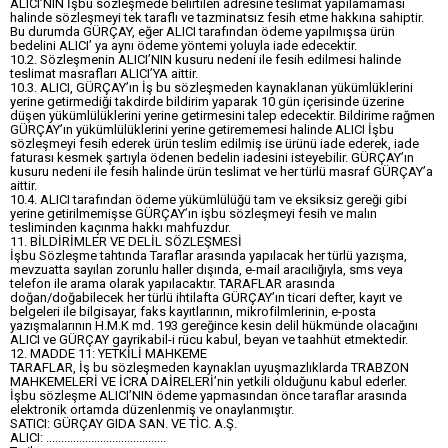
ALICI’NIN İşbu sözleşmede belirtilen adresine teslimat yapılamaması
halinde sözleşmeyi tek taraflı ve tazminatsız fesih etme hakkına sahiptir.
Bu durumda GÜRÇAY, eğer ALICI tarafından ödeme yapılmışsa ürün
bedelini ALICI’ ya aynı ödeme yöntemi yoluyla iade edecektir.
10.2. Sözleşmenin ALICI’NIN kusuru nedeni ile fesih edilmesi halinde
teslimat masrafları ALICI’YA aittir.
10.3. ALICI, GÜRÇAY’ın İş bu sözleşmeden kaynaklanan yükümlüklerini
yerine getirmediği takdirde bildirim yaparak 10 gün içerisinde üzerine
düşen yükümlülüklerini yerine getirmesini talep edecektir. Bildirime rağmen
GÜRÇAY’ın yükümlülüklerini yerine getirememesi halinde ALICI İşbu
sözleşmeyi fesih ederek ürün teslim edilmiş ise ürünü iade ederek, iade
faturası kesmek şartıyla ödenen bedelin iadesini isteyebilir. GÜRÇAY’ın
kusuru nedeni ile fesih halinde ürün teslimat ve her türlü masraf GÜRÇAY’a
aittir.
10.4. ALICI tarafından ödeme yükümlülüğü tam ve eksiksiz gereği gibi
yerine getirilmemişse GÜRÇAY’ın işbu sözleşmeyi fesih ve malın
tesliminden kaçınma hakkı mahfuzdur.
11. BİLDİRİMLER VE DELİL SÖZLEŞMESİ
İşbu Sözleşme tahtında Taraflar arasında yapılacak her türlü yazışma,
mevzuatta sayılan zorunlu haller dışında, e-mail aracılığıyla, sms veya
telefon ile arama olarak yapılacaktır. TARAFLAR arasında
doğan/doğabilecek her türlü ihtilafta GÜRÇAY’ın ticari defter, kayıt ve
belgeleri ile bilgisayar, faks kayıtlarının, mikrofilmlerinin, e-posta
yazışmalarının H.M.K md. 193 gereğince kesin delil hükmünde olacağını
ALICI ve GÜRÇAY gayrikabil-i rücu kabul, beyan ve taahhüt etmektedir.
12. MADDE 11: YETKİLİ MAHKEME
TARAFLAR, İş bu sözleşmeden kaynaklan uyuşmazlıklarda TRABZON
MAHKEMELERİ VE İCRA DAİRELERİ’nin yetkili olduğunu kabul ederler.
İşbu sözleşme ALICI’NIN ödeme yapmasından önce taraflar arasında
elektronik ortamda düzenlenmiş ve onaylanmıştır.
SATICI: GÜRÇAY GIDA SAN. VE TİC. A.Ş.
ALICI: ........................................