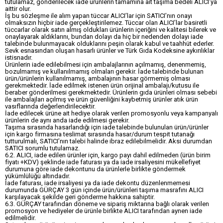
tutulamaz, gönderilecek iade ürünlerin tamamına ait taşıma bedeli ALICI’ya
aittir olur.
İş bu sözleşme ile alım yapan tüccar ALICI’lar için SATICI’nın onayı
olmaksızın hiçbir iade gerçekleştirilemez. Tüccar olan ALICI’lar basiretli
tüccarlar olarak satın almış oldukları ürünlerin içeriğini ve kalitesi bilerek ve
onaylayarak aldıklarını, bundan dolayı da hiç bir nedenden dolayı iade
talebinde bulunmayacak olduklarını peşin olarak kabul ve taahhüt ederler.
Sevk esnasından oluşan hasarlı ürünler ve Türk Gıda Kodeksine aykırılıklar
istisnadır.
Ürünlerin iade edilebilmesi için ambalajlarının açılmamış, denenmemiş,
bozulmamış ve kullanılmamış olmaları gerekir. İade talebinde bulunan
ürün/ürünlerin kullanılmamış, ambalajının hasar görmemiş olması
gerekmektedir. İade edilmek istenen ürün orijinal ambalajı/kutusu ile
beraber gönderilmesi gerekmektedir. Ürünlerin gıda ürünleri olması sebebi
ile ambalajları açılmış ve ürün güvenliğini kaybetmiş ürünler atık ürün
vasıflarında değerlendirilecektir.
İade edilecek ürüne ait hediye olarak verilen promosyonlu veya kampanyalı
ürünlerin de aynı anda iade edilmesi gerekir.
Taşıma sırasında hasarlandığı için iade talebinde bulunulan ürün/ürünler
için kargo firmasına teslimat sırasında hasar/durum tespit tutanağı
tutturulmalı, SATICI’nın talebi halinde ibraz edilebilmelidir. Aksi durumdan
SATICI sorumlu tutulamaz.
6.2. ALICI, iade edilen ürünler için, kargo payı dahil edilmeden (ürün birim
fiyatı +KDV) şeklinde iade faturası ya da iade irsaliyesini mükellefiyet
durumuna göre iade dekontunu da ürünlerle birlikte göndermek
yükümlülüğü altındadır.
İade faturası, iade irsaliyesi ya da iade dekontu düzenlenmemesi
durumunda GÜRÇAY 3 gün içinde ürün/ürünleri taşıma masrafını ALICI
karşılayacak şekilde geri gönderme hakkına sahiptir.
6.3. GÜRÇAY tarafından döneme ve sipariş miktarına bağlı olarak verilen
promosyon ve hediyeler de ürünle birlikte ALICI tarafından aynen iade
edilmelidir.