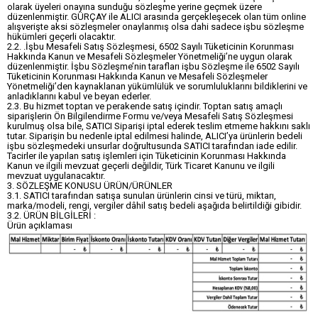
olarak üyeleri onayına sunduğu sözleşme yerine geçmek üzere
düzenlenmiştir. GÜRÇAY ile ALICI arasında gerçekleşecek olan tüm online
alışverişte aksi sözleşmeler onaylanmış olsa dahi sadece işbu sözleşme
hükümleri geçerli olacaktır.
2.2. .İşbu Mesafeli Satış Sözleşmesi, 6502 Sayılı Tüketicinin Korunması
Hakkında Kanun ve Mesafeli Sözleşmeler Yönetmeliği’ne uygun olarak
düzenlenmiştir. İşbu Sözleşme’nin tarafları işbu Sözleşme ile 6502 Sayılı
Tüketicinin Korunması Hakkında Kanun ve Mesafeli Sözleşmeler
Yönetmeliği’den kaynaklanan yükümlülük ve sorumluluklarını bildiklerini ve
anladıklarını kabul ve beyan ederler.
2.3. Bu hizmet toptan ve perakende satış içindir. Toptan satış amaçlı
siparişlerin Ön Bilgilendirme Formu ve/veya Mesafeli Satış Sözleşmesi
kurulmuş olsa bile, SATICI Siparişi iptal ederek teslim etmeme hakkını saklı
tutar. Siparişin bu nedenle iptal edilmesi halinde, ALICI’ya ürünlerin bedeli
işbu sözleşmedeki unsurlar doğrultusunda SATICI tarafından iade edilir.
Tacirler ile yapılan satış işlemleri için Tüketicinin Korunması Hakkında
Kanun ve ilgili mevzuat geçerli değildir, Türk Ticaret Kanunu ve ilgili
mevzuat uygulanacaktır.
3. SÖZLEŞME KONUSU ÜRÜN/ÜRÜNLER
3.1. SATICI tarafından satışa sunulan ürünlerin cinsi ve türü, miktarı,
marka/modeli, rengi, vergiler dâhil satış bedeli aşağıda belirtildiği gibidir.
3.2. ÜRÜN BİLGİLERİ :
Ürün açıklaması