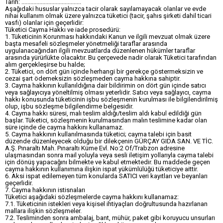
Tarih: ........................................
Aşağıdaki hususlar yalnızca tacir olarak sayılamayacak olanlar ve evde
nihai kullanım olmak üzere yalnızca tüketici (tacir, şahıs şirketi dahil ticari
vasfı) olanlar için geçerlidir:
Tüketici Cayma Hakkı ve iade prosedürü:
1. Tüketicinin Korunması hakkındaki Kanun ve ilgili mevzuat olmak üzere
başta mesafeli sözleşmeler yönetmeliği taraflar arasında
uygulanacağından ilgili mevzuatlarda düzenlenen hükümler taraflar
arasında yürürlükte olacaktır. Bu çerçevede nadir olarak Tüketici tarafından
alım gerçekleşirse bu halde;
2. Tüketici, on dört gün içinde herhangi bir gerekçe göstermeksizin ve
cezai şart ödemeksizin sözleşmeden cayma hakkına sahiptir.
3. Cayma hakkının kullanıldığına dair bildirimin on dört gün içinde satıcı
veya sağlayıcıya yöneltilmiş olması yeterlidir. Satıcı veya sağlayıcı, cayma
hakkı konusunda tüketicinin işbu sözleşmenin kurulması ile bilgilendirilmiş
olup, işbu sözleşme bilgilendirme belgesidir.
4. Cayma hakkı süresi, malı teslim aldığı/teslim aldı kabul edildiği gün
başlar. Tüketici, sözleşmenin kurulmasından malın teslimine kadar olan
süre içinde de cayma hakkını kullanamaz.
5. Cayma hakkının kullanılmasında tüketici; cayma talebi için basit
düzende düzenleyecek olduğu bir dilekçenin GÜRÇAY GIDA SAN. VE TİC.
A.Ş. Pınaraltı Mah. Pınaraltı Küme Evl. No:2 Of/Trabzon adresine
ulaşmasından sonra mail yoluyla veya sesli iletişim yollarıyla cayma talebi
için dönüş yapacağını bilmekte ve kabul etmektedir. Bu maddede geçen
cayma hakkının kullanımına ilişkin ispat yükümlülüğü tüketiciye aittir.
6. Aksi ispat edilemeyen tüm konularda SATICI veri kayıtları ve beyanları
geçerlidir.
7. Cayma hakkının istisnaları
Tüketici aşağıdaki sözleşmelerde cayma hakkını kullanamaz:
7.1. Tüketicinin istekleri veya kişisel ihtiyaçları doğrultusunda hazırlanan
mallara ilişkin sözleşmeler.
7.2. Tesliminden sonra ambalaj, bant, mühür, paket gibi koruyucu unsurları