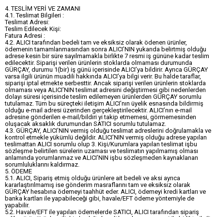
4. TESLİM YERİ VE ZAMANI
4.1. Teslimat Bilgileri :
Teslimat Adresi:
Teslim Edilecek Kişi:
Fatura Adresi :
4.2. ALICI tarafından bedeli tam ve eksiksiz olarak ödenen ürünler,
ödemenin tamamlanmasından sonra ALICI’NIN yukarıda belirtmiş olduğu
adrese kesin bir süre sayılmamakla birlikte 7 resmi iş gününe kadar teslim
edilecektir. Siparişi verilen ürünlerin stoklarda olmaması durumunda
GÜRÇAY, durumu 1(bir) iş günü içerisinde ALICI’ya bildirir. Ayrıca GÜRÇAY
varsa ilgili ürünün muadili hakkında ALICI’ya bilgi verir. Bu halde taraflar,
siparişi iptal etmekte serbesttir. Ancak siparişi verilen ürünlerin stoklarda
olmaması veya ALICI’NIN teslimat adresini değiştirmesi gibi nedenlerden
dolayı süresi içerisinde teslim edilemeyen ürünlerden GÜRÇAY sorumlu
tutulamaz. Tüm bu süreçteki iletişim ALICI’nın üyelik esnasında bildirmiş
olduğu e-mail adresi üzerinden gerçekleştirilecektir. ALICI’nın e-mail
adresine gönderilen e-mail/bildiri yi takip etmemesi, görmemesinden
oluşacak aksaklık durumundan SATICI sorumlu tutulamaz.
4.3. GÜRÇAY, ALICI’NIN vermiş olduğu teslimat adreslerini doğrulamakla ve
kontrol etmekle yükümlü değildir. ALICI’NIN vermiş olduğu adrese yapılan
teslimattan ALICI sorumlu olup 3. Kişi/Kurumlara yapılan teslimat işbu
sözleşme belirtilen sürelerin uzaması ve teslimatın yapılmamış olması
anlamında yorumlanmaz ve ALICI’NIN işbu sözleşmeden kaynaklanan
sorumluluklarını kaldırmaz.
5. ÖDEME
5.1. ALICI, Sipariş etmiş olduğu ürünlere ait bedeli ve aksi ayrıca
kararlaştırılmamış ise gönderim masraflarını tam ve eksiksiz olarak
GÜRÇAY hesabına ödemeyi taahhüt eder. ALICI, ödemeyi kredi kartları ve
banka kartları ile yapabileceği gibi, havale/EFT ödeme yöntemiyle de
yapabilir.
5.2. Havale/EFT ile yapılan ödemelerde SATICI, ALICI tarafından sipariş