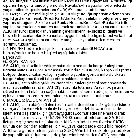
edilen ürün/ürünlere ilişkin bedelin kendi hesabına geçmesi ile birlikte ilgili
siparişi 4 iş günü içinde işleme alır. Havale/EFT ile yapılan ödemelerde
yaşanabilecek gecikmelerden GÜRÇAY sorumlu tutulamaz.
5.3. Gerçek veya tüzel kişiler için ALICI oluşturduğu siparişin ödemesinin
yapıldığı Banka Hesabı/Kredi Kartı/Banka Kartı sahibinin bilgisi ve onayı ile
yapmış olduğunu, 3.kişilere ait Banka Hesabı/Kredi Kartı/Banka Kartı ile
yapılan ödemelere istinaden tüm mali sorumluluklar ALICI ya aittir. Tüccar
ALICI lar Türk Ticaret Kanunlarının gerekliliklerini eksiksiz bildiğini ve
basiretli tüccarlar olarak kanunlara uygun hareket ettiğini kabul ve taahhüt
eder. SATICI 3.şahıslara ait ödeme araçları ile yapılan ödemelerden
sorumlu tutulamaz.
5.4. HVL/EFT ödemeleri için kullanılabilecek olan GÜRÇAY’a ait
banka/bankalar hesap bilgileri aşağıdaki gibidir:
Banka Adı:
GÜRÇAY İBAN NO:
5.5. ALICI, aksi belirtilmedikçe satın alma sırasında kargo / ulaştırma
ücretini ayrıca GÜRÇAY’a ödemek zorundadır. GÜRÇAY, kargo / ulaştırma
bölgesi dışında kalan yerleşim yerlerine yapılan gönderimlerde ekstra
kargo / ulaştırma ücreti talep etme hakkına sahiptir.
5.6. ALICI, satın aldığı yüklü miktarlarda ürünler için teslimat esnasında
aracın boşaltılmasından SATICI’yı sorumlu tutamaz. Aracın boşaltma
süresince tüm imkânları sağlamaktan kendisi sorumludur, iş sürecinden ve
iş kazalarından kendisi sorumludur SATICI sorumlu tutulamaz.
6. MADDE 6: İADE GARANTİSİ
6.1. ALICI, satın aldığı ürünleri teslim tarihinden itibaren 14 gün içerisinde
GÜRÇAY’a bildirmek koşulu ile kolayca iade edebilir. ALICI’nın, iade
işlemlerini başlatmak için
gurcay@gurcay.com.tr
adresine mail olarak
şikayetini iletmesi veya 0 462 786 28 00 numaralı telefondan SATICI ile
iletişime geçmesi yeterli olacaktır. ALICI’nın iade talebi üzerine SATICI
ürünün geri gönderilebilmesi için ALICI’ya kargo iade kodu bildirecektir.
ALICI iade gönderimlerini yalnızca GÜRÇAY’ın bildirecek olduğu iade kodu
ile yapabilir. Aksi durumda iade gönderim bedelinden SATICI sorumlu