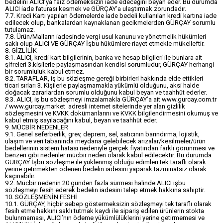
bedelini ALICI’ya faiz ödemeksizin iade edeceğini beyan eder. Bu durumda
ALICI iade faturası kesmek ve GÜRÇAY’a ulaştırmak zorundadır.
7.7. Kredi Kartı yapılan ödemelerde iade bedeli kullanılan kredi kartına iade
edilecek olup, bankalardan kaynaklanan gecikmelerden GÜRÇAY sorumlu
tutulamaz.
7.8. Ürün/Malların iadesinde vergi usul kanunu ve yönetmelik hükümleri
saklı olup ALICI VE GÜRÇAY İşbu hükümlere riayet etmekle mükelleftir.
8. GİZLİLİK
8.1. ALICI, kredi kart bilgilerinin, banka ve hesap bilgileri ile bunlara ait
şifreleri 3.kişilerle paylaşmasından kendisi sorumludur, GÜRÇAY herhangi
bir sorumluluk kabul etmez.
8.2. TARAFLAR, iş bu sözleşme gereği birbirleri hakkında elde ettikleri
ticari sırları 3. Kişilerle paylaşmamakla yükümlü olduğunu, aksi halde
doğacak zararlardan sorumlu olduğunu kabul beyan ve taahhüt ederler.
8.3. ALICI, iş bu sözleşmeyi imzalamakla GÜRÇAY’a ait www.gurcay.com.tr
/ www.gurcay.market adresli internet sitelerinde yer alan gizlilik
sözleşmesini ve KVKK dokümanlarını ve KVKK bilgilendirmesini okumuş ve
kabul etmiş sayılacağını kabul, beyan ve taahhüt eder.
9. MÜCBİR NEDENLER
9.1. Genel seferberlik, grev, deprem, sel, satıcının barındırma, lojistik,
ulaşım ve veri tabanında meydana gelebilecek arızalar/kesilmeler/ürün
bedellerinin sistem hatası nedeniyle gerçek fiyatından farklı görünmesi ve
benzeri gibi nedenler mücbir neden olarak kabul edilecektir. Bu durumda
GÜRÇAY İşbu sözleşme ile yüklenmiş olduğu edimleri tek taraflı olarak
yerine getirmekten ödenen bedelin iadesini yaparak tazminatsız olarak
kaçınabilir.
9.2. Mücbir nedenin 20 günden fazla sürmesi halinde ALICI işbu
sözleşmeyi fesih ederek bedelin iadesini talep etmek hakkına sahiptir.
10. SÖZLEŞMENİN FESHİ
10.1. GÜRÇAY, hiçbir sebep göstermeksizin sözleşmeyi tek taraflı olarak
fesih etme hakkını saklı tutmak kaydı ile sipariş edilen ürünlerin stokta
bulunmaması, ALICI’nın ödeme yükümlülüklerini yerine getirmemesi ve