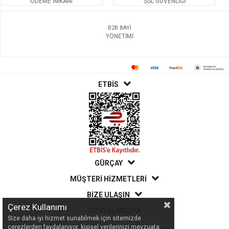
ÖDEME İMKANI
SSL GÜVENLİĞİ
B2B BAYİ
YÖNETİMİ
ETBİS
GÜRÇAY
MÜŞTERİ HİZMETLERİ
BİZE ULAŞIN
Çerez Kullanımı
SOSYAL MEDYA
Size daha iyi hizmet sunabilmek için sitemizde
çerezlerden faydalanıyor, kişisel verilerinizi mevzuata