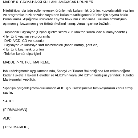
MADDE 6- CAYMA HAKKI KULLANILAMAYACAK ÜRÜNLER
Niteliği itibarıyla iade edilemeyecek ürünler, tek kullanımlık ürünler, kopyalanabilir yazılım
ve programlar, hızlı bozulan veya son kullanım tarihi geçen ürünler için cayma hakkı
kullanılamaz. Aşağıdaki ürünlerde cayma hakkının kullanılması, ürünün ambalajının
açılmamış, bozulmamış ve ürünün kullanılmamış olması şartına bağlıdır.
-Taşınabilir Bilgisayar (Orijinal işletim sitemi kurulduktan sonra iade alınmayacaktır.)
-Her türlü yazılım ve programlar
-DVD, VCD, CD ve kasetler
-Bilgisayar ve kırtasiye sarf malzemeleri (toner, kartuş, şerit v.b)
-Hür türlü kozmetik ürünleri
-Telefon kontör siparişleri
MADDE 7- YETKİLİ MAHKEME
İşbu sözleşmenin uygulanmasında, Sanayi ve Ticaret Bakanlığınca ilan edilen değere
kadar Tüketici Hakem Heyetleri ile ALICI'nın veya SATICI'nın yerleşim yerindeki Tüketici
Mahkemeleri yetkilidir.
Siparişin gerçekleşmesi durumunda ALICI işbu sözleşmenin tüm koşullarını kabul etmiş
sayılır.
SATICI
{FIRMAUNVAN}
ALICI
{TESLIMATALICI}