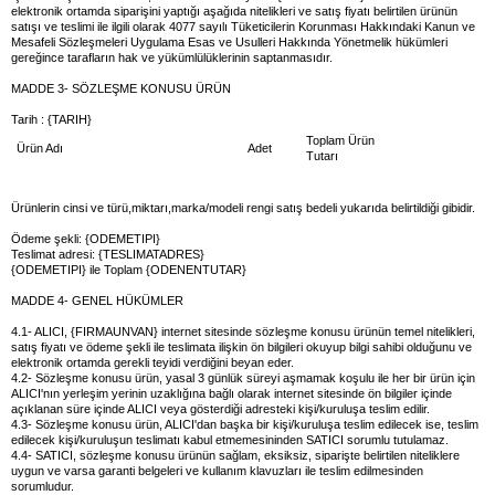
elektronik ortamda siparişini yaptığı aşağıda nitelikleri ve satış fiyatı belirtilen ürünün
satışı ve teslimi ile ilgili olarak 4077 sayılı Tüketicilerin Korunması Hakkındaki Kanun ve
Mesafeli Sözleşmeleri Uygulama Esas ve Usulleri Hakkında Yönetmelik hükümleri
gereğince tarafların hak ve yükümlülüklerinin saptanmasıdır.
MADDE 3- SÖZLEŞME KONUSU ÜRÜN
Tarih : {TARIH}
Toplam Ürün
Ürün Adı
Adet
Tutarı
Ürünlerin cinsi ve türü,miktarı,marka/modeli rengi satış bedeli yukarıda belirtildiği gibidir.
Ödeme şekli: {ODEMETIPI}
Teslimat adresi: {TESLIMATADRES}
{ODEMETIPI} ile Toplam {ODENENTUTAR}
MADDE 4- GENEL HÜKÜMLER
4.1- ALICI, {FIRMAUNVAN} internet sitesinde sözleşme konusu ürünün temel nitelikleri,
satış fiyatı ve ödeme şekli ile teslimata ilişkin ön bilgileri okuyup bilgi sahibi olduğunu ve
elektronik ortamda gerekli teyidi verdiğini beyan eder.
4.2- Sözleşme konusu ürün, yasal 3 günlük süreyi aşmamak koşulu ile her bir ürün için
ALICI'nın yerleşim yerinin uzaklığına bağlı olarak internet sitesinde ön bilgiler içinde
açıklanan süre içinde ALICI veya gösterdiği adresteki kişi/kuruluşa teslim edilir.
4.3- Sözleşme konusu ürün, ALICI'dan başka bir kişi/kuruluşa teslim edilecek ise, teslim
edilecek kişi/kuruluşun teslimatı kabul etmemesininden SATICI sorumlu tutulamaz.
4.4- SATICI, sözleşme konusu ürünün sağlam, eksiksiz, siparişte belirtilen niteliklere
uygun ve varsa garanti belgeleri ve kullanım klavuzları ile teslim edilmesinden
sorumludur.