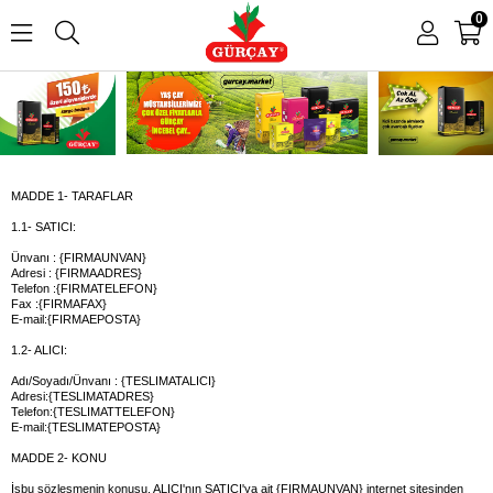
0
MADDE 1- TARAFLAR
1.1- SATICI:
Ünvanı : {FIRMAUNVAN}
Adresi :
{FIRMAADRES}
Telefon :{FIRMATELEFON}
Fax :
{FIRMAFAX}
E-mail:{FIRMAEPOSTA}
1.2- ALICI:
Adı/Soyadı/Ünvanı : {TESLIMATALICI}
Adresi:
{TESLIMATADRES}
Telefon:{TESLIMATTELEFON}
E-mail:{TESLIMATEPOSTA}
MADDE 2- KONU
İşbu sözleşmenin konusu, ALICI'nın SATICI'ya ait {FIRMAUNVAN} internet sitesinden