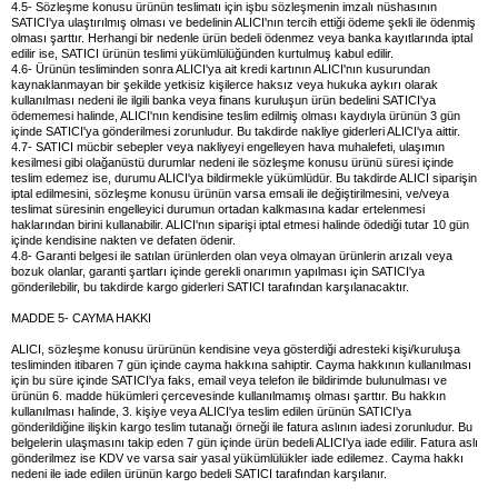
4.5- Sözleşme konusu ürünün teslimatı için işbu sözleşmenin imzalı nüshasının
SATICI'ya ulaştırılmış olması ve bedelinin ALICI'nın tercih ettiği ödeme şekli ile ödenmiş
olması şarttır. Herhangi bir nedenle ürün bedeli ödenmez veya banka kayıtlarında iptal
edilir ise, SATICI ürünün teslimi yükümlülüğünden kurtulmuş kabul edilir.
4.6- Ürünün tesliminden sonra ALICI'ya ait kredi kartının ALICI'nın kusurundan
kaynaklanmayan bir şekilde yetkisiz kişilerce haksız veya hukuka aykırı olarak
kullanılması nedeni ile ilgili banka veya finans kuruluşun ürün bedelini SATICI'ya
ödememesi halinde, ALICI'nın kendisine teslim edilmiş olması kaydıyla ürünün 3 gün
içinde SATICI'ya gönderilmesi zorunludur. Bu takdirde nakliye giderleri ALICI'ya aittir.
4.7- SATICI mücbir sebepler veya nakliyeyi engelleyen hava muhalefeti, ulaşımın
kesilmesi gibi olağanüstü durumlar nedeni ile sözleşme konusu ürünü süresi içinde
teslim edemez ise, durumu ALICI'ya bildirmekle yükümlüdür. Bu takdirde ALICI siparişin
iptal edilmesini, sözleşme konusu ürünün varsa emsali ile değiştirilmesini, ve/veya
teslimat süresinin engelleyici durumun ortadan kalkmasına kadar ertelenmesi
haklarından birini kullanabilir. ALICI'nın siparişi iptal etmesi halinde ödediği tutar 10 gün
içinde kendisine nakten ve defaten ödenir.
4.8- Garanti belgesi ile satılan ürünlerden olan veya olmayan ürünlerin arızalı veya
bozuk olanlar, garanti şartları içinde gerekli onarımın yapılması için SATICI'ya
gönderilebilir, bu takdirde kargo giderleri SATICI tarafından karşılanacaktır.
MADDE 5- CAYMA HAKKI
ALICI, sözleşme konusu ürürünün kendisine veya gösterdiği adresteki kişi/kuruluşa
tesliminden itibaren 7 gün içinde cayma hakkına sahiptir. Cayma hakkının kullanılması
için bu süre içinde SATICI'ya faks, email veya telefon ile bildirimde bulunulması ve
ürünün 6. madde hükümleri çercevesinde kullanılmamış olması şarttır. Bu hakkın
kullanılması halinde, 3. kişiye veya ALICI'ya teslim edilen ürünün SATICI'ya
gönderildiğine ilişkin kargo teslim tutanağı örneği ile fatura aslının iadesi zorunludur. Bu
belgelerin ulaşmasını takip eden 7 gün içinde ürün bedeli ALICI'ya iade edilir. Fatura aslı
gönderilmez ise KDV ve varsa sair yasal yükümlülükler iade edilemez. Cayma hakkı
nedeni ile iade edilen ürünün kargo bedeli SATICI tarafından karşılanır.