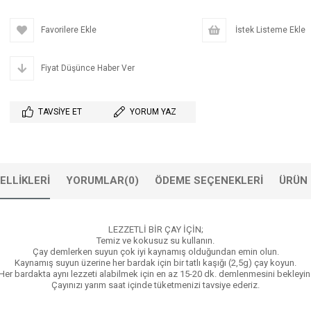
Favorilere Ekle
İstek Listeme Ekle
Fiyat Düşünce Haber Ver
TAVSIYE ET
YORUM YAZ
ELLIKLERI
YORUMLAR
(0)
ÖDEME SEÇENEKLERI
ÜRÜN 
LEZZETLİ BİR ÇAY İÇİN;
Temiz ve kokusuz su kullanın.
Çay demlerken suyun çok iyi kaynamış olduğundan emin olun.
Kaynamış suyun üzerine her bardak için bir tatlı kaşığı (2,5g) çay koyun.
Her bardakta aynı lezzeti alabilmek için en az 15-20 dk. demlenmesini bekleyin
Çayınızı yarım saat içinde tüketmenizi tavsiye ederiz.