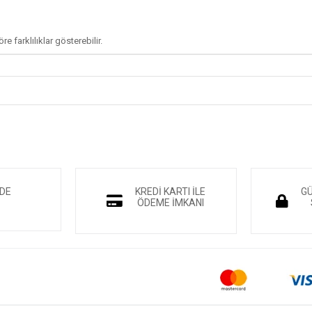
e farklılıklar gösterebilir.
NDE
KREDİ KARTI İLE
GÜ
ÖDEME İMKANI