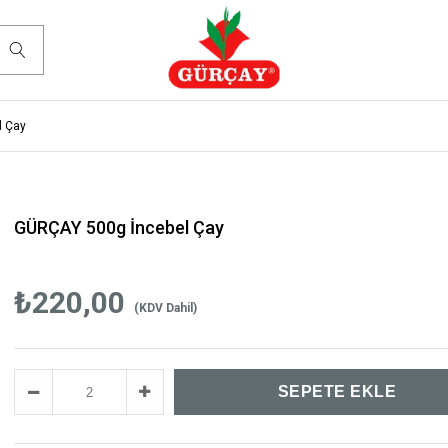
l Çay
GÜRÇAY 500g İncebel Çay
₺220,00
(KDV Dahil)